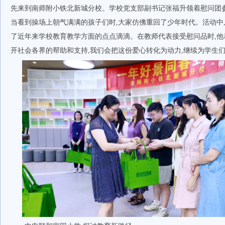
先来到南师附小铁北新城分校。学校党支部副书记张福升领着慰问团参
当看到操场上朝气满满的孩子们时,大家仿佛重回了少年时代。活动中
了近年来学校教育教学方面的点点滴滴。在教师代表接受慰问品时,他
开社会各界的帮助和支持,我们会把这份爱心转化为动力,继续为学生们