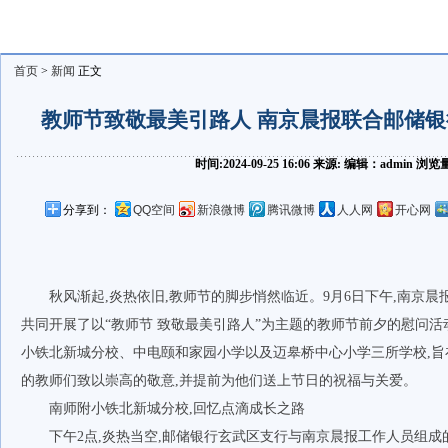
首页
>
新闻
正文
教师节致敬最美引路人 南京晨报联合邮储
时间:2024-09-25 16:06 来源: 编辑：admin 浏
分享到：
QQ空间
新浪微博
腾讯微博
人人网
开心网
秋风渐起,炎热依旧,教师节的脚步悄然临近。9月6日下午,南京晨
共同开展了以“教师节 致敬最美引路人”为主题的教师节前夕的慰问
小铁北新城分校、中电颐和家园小学以及迈皋桥中心小学三所学校,旨
的教师们致以崇高的敬意,并提前为他们送上节日的祝福与关爱。
南师附小铁北新城分校,回忆点滴成长之路
下午2点,炎热当空,邮储银行玄武区支行与南京晨报工作人员组成的