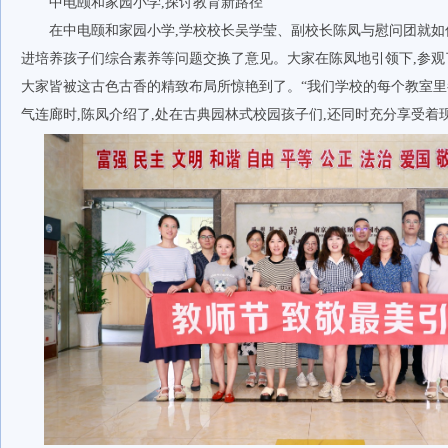
中电颐和家园小学,探讨教育新路径
在中电颐和家园小学,学校校长吴学莹、副校长陈凤与慰问团就
进培养孩子们综合素养等问题交换了意见。大家在陈凤地引领下,参观
大家皆被这古色古香的精致布局所惊艳到了。“我们学校的每个教室里都
气连廊时,陈凤介绍了,处在古典园林式校园孩子们,还同时充分享受着