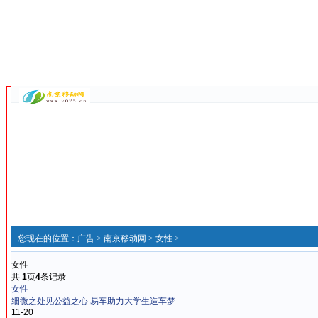
您现在的位置：
广告
>
南京移动网
>
女性
>
女性
共
1
页
4
条记录
女性
细微之处见公益之心 易车助力大学生造车梦
11-20