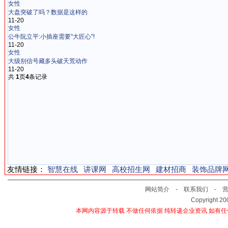
女性
大盘突破了吗？数据是这样的
11-20
女性
公牛阮立平:小插座需要"大匠心"!
11-20
女性
大级别信号藏多头破天荒动作
11-20
共
1
页
4
条记录
友情链接：
智慧在线
讲课网
高校招生网
建材招商
装饰品牌
网站简介
-
联系我们
-
Copyright 2
本网内容源于转载 不做任何依据 纯转递企业资讯 如有